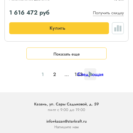
1 616 472
руб
Получить скидку
Купить
Показать еще
1
2
...
153
Следующая
Казань, ул. Сары Садыковой, д. 59
пн-пт с 9:00 до 19:00
info+kazan@starkraft.ru
Напишите нам