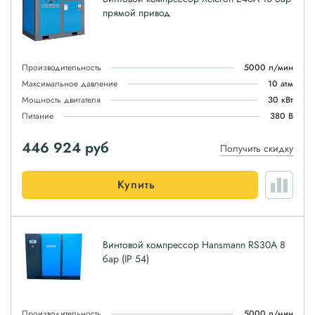
прямой привод
Производительность
5000 л/мин
Максимальное давление
10 атм
Мощность двигателя
30 кВт
Питание
380 В
446 924
руб
Получить скидку
Купить
Винтовой компрессор Hansmann RS30A 8
бар (IP 54)
Производительность
5000 л/мин