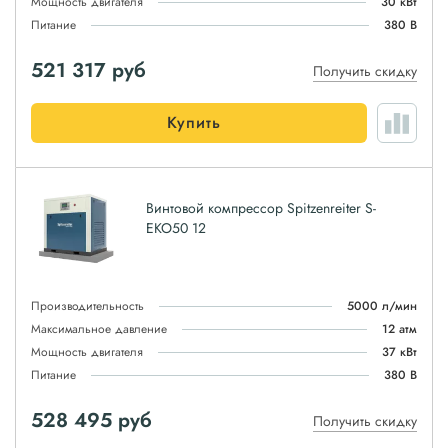
Мощность двигателя
30 кВт
Питание
380 В
521 317
руб
Получить скидку
Купить
Винтовой компрессор Spitzenreiter S-
EKO50 12
Производительность
5000 л/мин
Максимальное давление
12 атм
Мощность двигателя
37 кВт
Питание
380 В
528 495
руб
Получить скидку