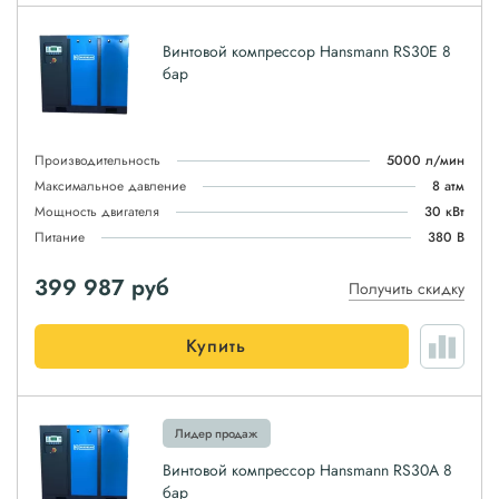
Винтовой компрессор Hansmann RS30E 8
бар
Производительность
5000 л/мин
Максимальное давление
8 атм
Мощность двигателя
30 кВт
Питание
380 В
399 987
руб
Получить скидку
Купить
Лидер продаж
Винтовой компрессор Hansmann RS30A 8
бар