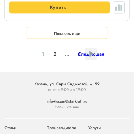
Купить
Показать еще
1
2
...
6
Следующая
Казань, ул. Сары Садыковой, д. 59
пн-пт с 9:00 до 19:00
info+kazan@starkraft.ru
Напишите нам
Статьи
Производители
Услуги