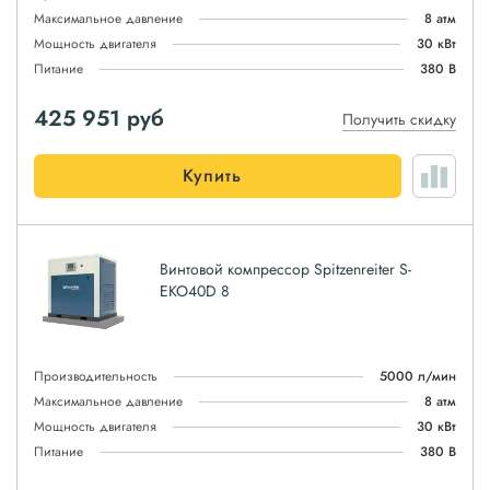
Максимальное давление
8 атм
Мощность двигателя
30 кВт
Питание
380 В
425 951
руб
Получить скидку
Купить
Винтовой компрессор Spitzenreiter S-
EKO40D 8
Производительность
5000 л/мин
Максимальное давление
8 атм
Мощность двигателя
30 кВт
Питание
380 В