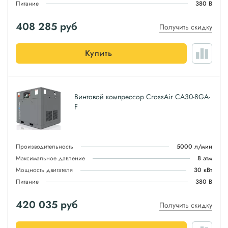
Питание
380 В
408 285
руб
Получить скидку
Купить
Винтовой компрессор CrossAir CA30-8GA-
F
Производительность
5000 л/мин
Максимальное давление
8 атм
Мощность двигателя
30 кВт
Питание
380 В
420 035
руб
Получить скидку