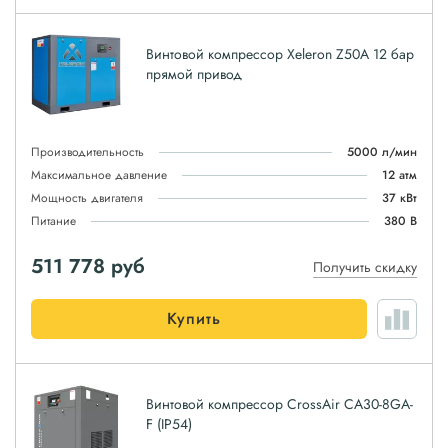
Винтовой компрессор Xeleron Z50A 12 бар
прямой привод
Производительность
5000 л/мин
Максимальное давление
12 атм
Мощность двигателя
37 кВт
Питание
380 В
511 778
руб
Получить скидку
Купить
Винтовой компрессор CrossAir CA30-8GA-
F (IP54)