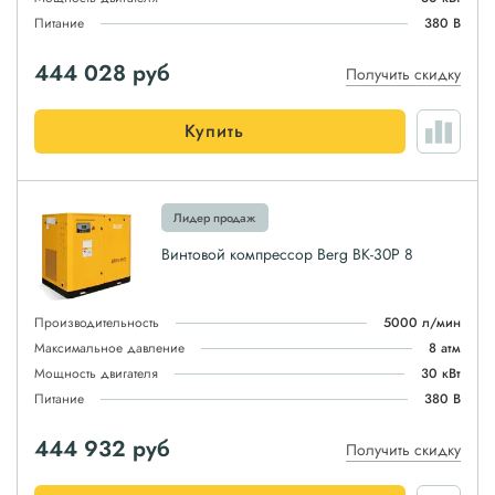
Питание
380 В
444 028
руб
Получить скидку
Купить
Лидер продаж
Винтовой компрессор Berg ВК-30Р 8
Производительность
5000 л/мин
Максимальное давление
8 атм
Мощность двигателя
30 кВт
Питание
380 В
444 932
руб
Получить скидку