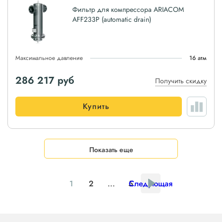
Фильтр для компрессора ARIACOM
AFF233P (automatic drain)
Максимальное давление
16 атм
286 217
руб
Получить скидку
Купить
Показать еще
1
2
...
5
Следующая