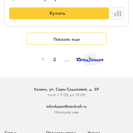
Купить
Показать еще
1
2
...
15
Следующая
Казань, ул. Сары Садыковой, д. 59
пн-пт с 9:00 до 19:00
info+kazan@starkraft.ru
Напишите нам
Статьи
Производители
Услуги