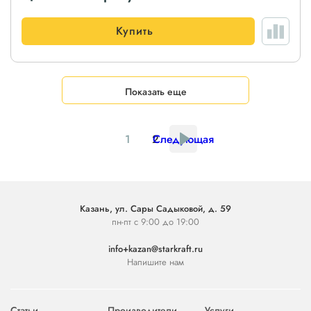
Купить
Показать еще
1
2
Следующая
Казань, ул. Сары Садыковой, д. 59
пн-пт с 9:00 до 19:00
info+kazan@starkraft.ru
Напишите нам
Статьи
Производители
Услуги