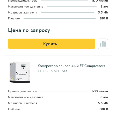
Производительность
570 л/мин
Максимальное давление
8 атм
Мощность двигателя
5.5 кВт
Питание
380 В
Цена по запросу
Купить
Компрессор спиральный ET-Compressors
ET OFS 5,5-08 belt
Производительность
600 л/мин
Максимальное давление
8 атм
Мощность двигателя
5.5 кВт
Питание
380 В