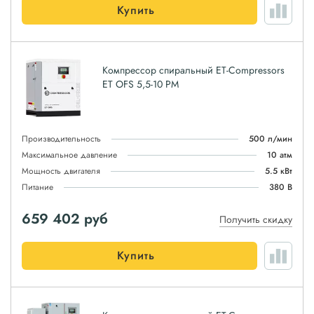
Купить
Компрессор спиральный ET-Compressors
ET OFS 5,5-10 PM
Производительность
500 л/мин
Максимальное давление
10 атм
Мощность двигателя
5.5 кВт
Питание
380 В
659 402
руб
Получить скидку
Купить