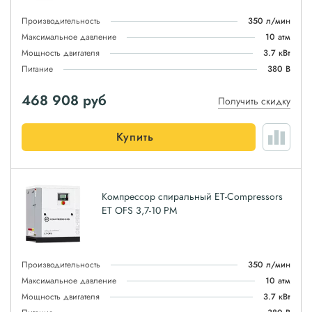
Производительность
350 л/мин
Максимальное давление
10 атм
Мощность двигателя
3.7 кВт
Питание
380 В
468 908
руб
Получить скидку
Купить
Компрессор спиральный ET-Compressors
ET OFS 3,7-10 PM
Производительность
350 л/мин
Максимальное давление
10 атм
Мощность двигателя
3.7 кВт