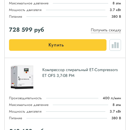
Максимальное давление
8 атм
Мощность двигателя
3.7 кВт
Питание
380 В
728 599
руб
Получить скидку
Купить
Компрессор спиральный ET-Compressors
ET OFS 3,7-08 PM
Производительность
400 л/мин
Максимальное давление
8 атм
Мощность двигателя
3.7 кВт
Питание
380 В