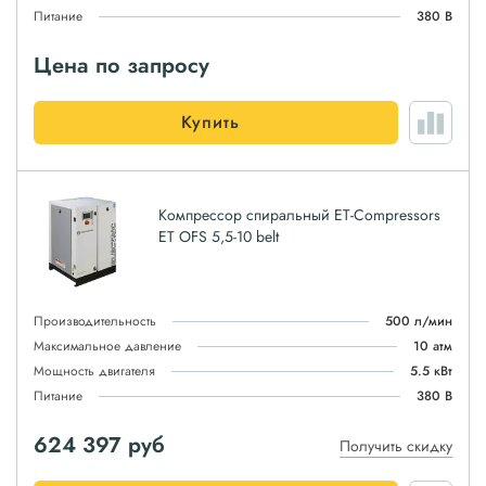
Питание
380 В
Цена по запросу
Купить
Компрессор спиральный ET-Compressors
ET OFS 5,5-10 belt
Производительность
500 л/мин
Максимальное давление
10 атм
Мощность двигателя
5.5 кВт
Питание
380 В
624 397
руб
Получить скидку