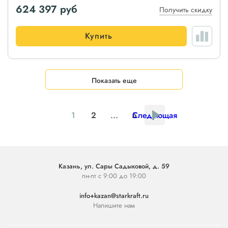
624 397
руб
Получить скидку
Купить
Показать еще
1
2
...
5
Следующая
Казань, ул. Сары Садыковой, д. 59
пн-пт с 9:00 до 19:00
info+kazan@starkraft.ru
Напишите нам