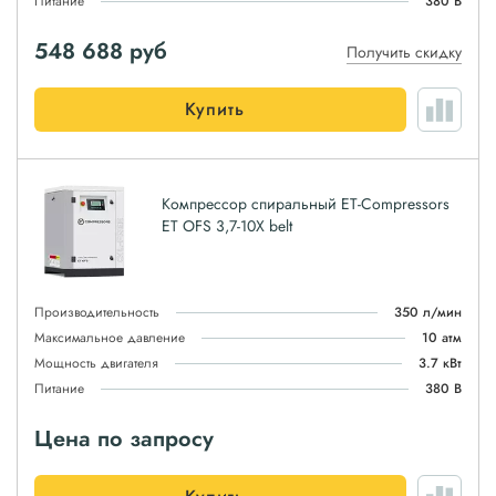
Питание
380 В
548 688
руб
Получить скидку
Купить
Компрессор спиральный ET-Compressors
ET OFS 3,7-10X belt
Производительность
350 л/мин
Максимальное давление
10 атм
Мощность двигателя
3.7 кВт
Питание
380 В
Цена по запросу