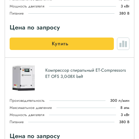
Мощность двигателя
3 кВт
Питание
380 В
Цена по запросу
Купить
Компрессор спиральный ET-Compressors
ET OFS 3,0-08X belt
Производительность
300 л/мин
Максимальное давление
8 атм
Мощность двигателя
3 кВт
Питание
380 В
Цена по запросу