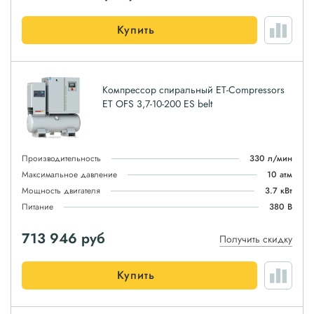
Купить
Компрессор спиральный ET-Compressors
ET OFS 3,7-10-200 ES belt
Производительность
330 л/мин
Максимальное давление
10 атм
Мощность двигателя
3.7 кВт
Питание
380 В
713 946
руб
Получить скидку
Купить