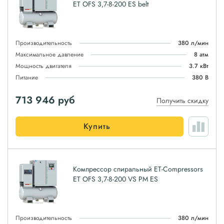
ET OFS 3,7-8-200 ES belt
Производительность
380 л/мин
Максимальное давление
8 атм
Мощность двигателя
3.7 кВт
Питание
380 В
713 946
руб
Получить скидку
Купить
Компрессор спиральный ET-Compressors
ET OFS 3,7-8-200 VS PM ES
Производительность
380 л/мин