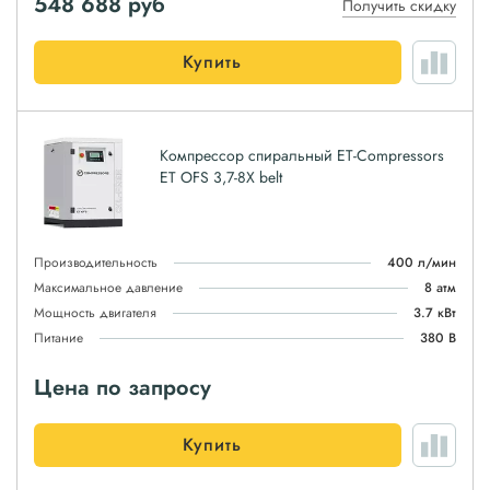
548 688
руб
Получить скидку
Купить
Компрессор спиральный ET-Compressors
ET OFS 3,7-8X belt
Производительность
400 л/мин
Максимальное давление
8 атм
Мощность двигателя
3.7 кВт
Питание
380 В
Цена по запросу
Купить