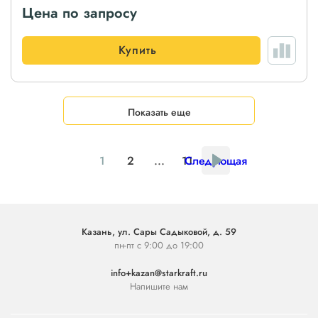
Цена по запросу
Купить
Показать еще
1
2
...
11
Следующая
Казань, ул. Сары Садыковой, д. 59
пн-пт с 9:00 до 19:00
info+kazan@starkraft.ru
Напишите нам