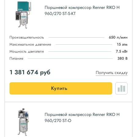
Поршневой компрессор Renner RIKO H
960/270 ST-S-KT
Производительность
650 л/мин
Максимальное давление
15 атм
Мощность двигателя
7.5 кВт
Питание
380 В
1 381 674
руб
Получить скидку
Купить
Поршневой компрессор Renner RIKO H
960/270 ST-O