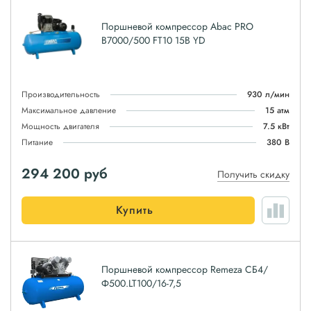
Поршневой компрессор Abac PRO
B7000/500 FT10 15B YD
Производительность
930 л/мин
Максимальное давление
15 атм
Мощность двигателя
7.5 кВт
Питание
380 В
294 200
руб
Получить скидку
Купить
Поршневой компрессор Remeza СБ4/
Ф500.LT100/16-7,5