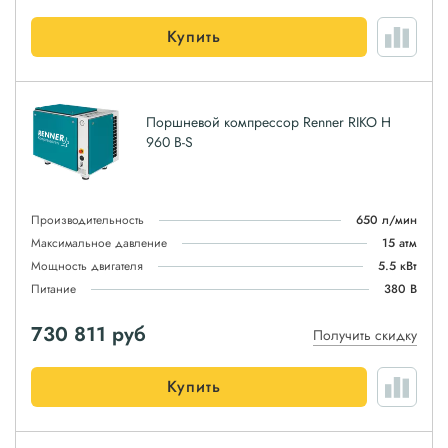
Купить
Поршневой компрессор Renner RIKO H
960 B-S
Производительность
650 л/мин
Максимальное давление
15 атм
Мощность двигателя
5.5 кВт
Питание
380 В
730 811
руб
Получить скидку
Купить