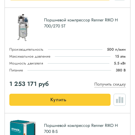
Поршневой компрессор Renner RIKO H
700/270 ST
Производительность
500 л/мин
Максимальное давление
15 атм
Мощность двигателя
5.5 кВт
Питание
380 В
1 253 171
руб
Получить скидку
Купить
Поршневой компрессор Renner RIKO H
700 B-S