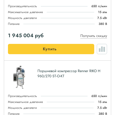
Производительность
650 л/мин
Максимальное давление
15 атм
Мощность двигателя
7.5 кВт
Питание
380 В
1 945 004
руб
Получить скидку
Купить
Поршневой компрессор Renner RIKO H
960/270 ST-O-KT
Производительность
650 л/мин
Максимальное давление
15 атм
Мощность двигателя
7.5 кВт
Питание
380 В