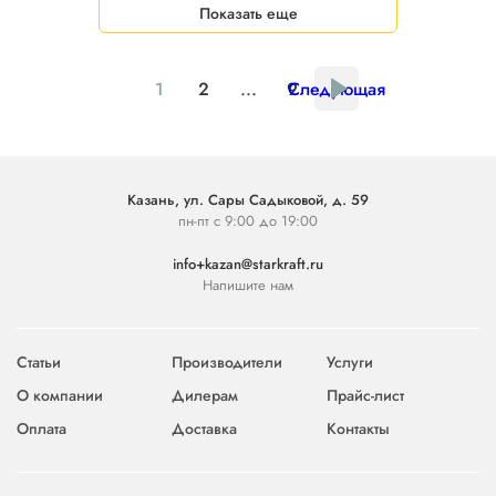
Показать еще
1
2
...
9
Следующая
Казань, ул. Сары Садыковой, д. 59
пн-пт с 9:00 до 19:00
info+kazan@starkraft.ru
Напишите нам
Статьи
Производители
Услуги
О компании
Дилерам
Прайс-лист
Оплата
Доставка
Контакты