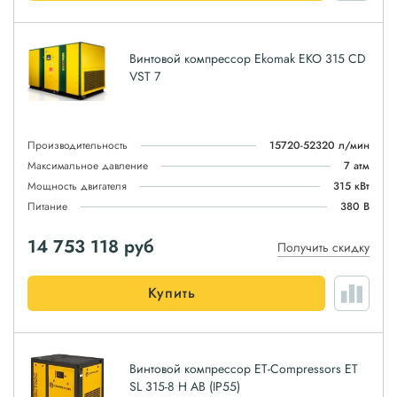
Винтовой компрессор Ekomak EKO 315 CD
VST 7
Производительность
15720-52320 л/мин
Максимальное давление
7 атм
Мощность двигателя
315 кВт
Питание
380 В
14 753 118
руб
Получить скидку
Купить
Винтовой компрессор ET-Compressors ET
SL 315-8 H AB (IP55)