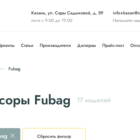
Казань, ул. Сары Садыковой, д. 59
info+kazan@st
пн-пт с 9:00 до 19:00
Напишите на
роекты
Статьи
Производители
Дилерам
Прайс-лист
Опла
Fubag
соры Fubag
17 моделей
bag
Сбросить фильтр