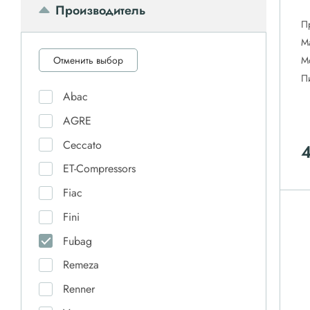
Производитель
П
М
Отменить выбор
М
П
Abac
AGRE
Ceccato
4
ET-Compressors
Fiac
Fini
Fubag
Remeza
Renner