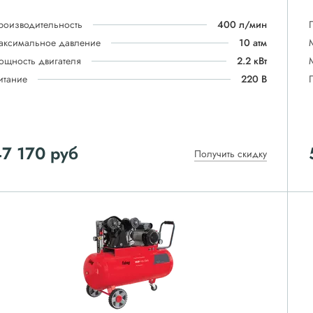
роизводительность
400 л/мин
аксимальное давление
10 атм
ощность двигателя
2.2 кВт
итание
220 В
7 170
руб
Получить скидку