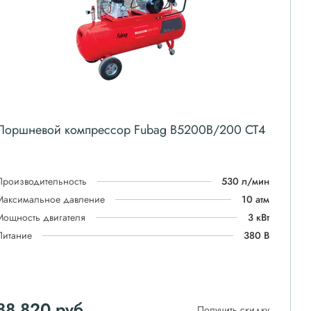
Поршневой компрессор Fubag B5200B/200 СТ4
Производительность
530 л/мин
Максимальное давление
10 атм
Мощность двигателя
3 кВт
Питание
380 В
88 820
руб
Получить скидку