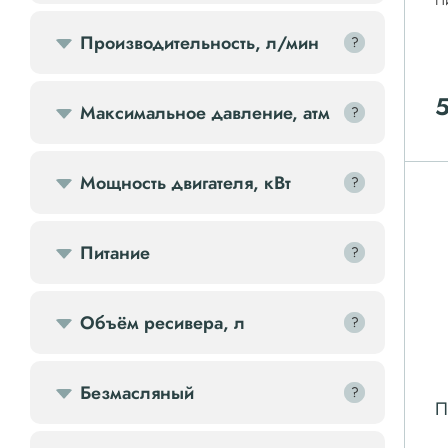
П
Передвижной компрессор
Производительность, л/мин
?
?
Компрессорное оборудование
Максимальное давление, атм
?
?
Компрессоры доп.
Мощность двигателя, кВт
?
?
Осветительные мачты
Питание
?
?
Осушители
Ресиверы
Объём ресивера, л
?
?
Фильтры
Безмасляный
?
?
П