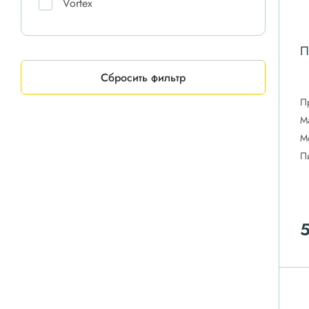
Vortex
Бежецкий
П
ЗИФ
Орелкомпрессормаш
Сбросить фильтр
ПКСД
П
М
РКЗ
М
П