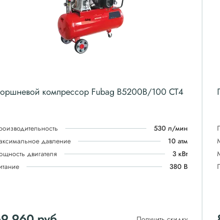
оршневой компрессор Fubag B5200B/100 СТ4
роизводительность
530 л/мин
аксимальное давление
10 атм
ощность двигателя
3 кВт
итание
380 В
69 960
руб
Получить скидку