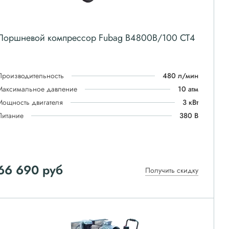
Поршневой компрессор Fubag В4800В/100 СТ4
Производительность
480 л/мин
Максимальное давление
10 атм
Мощность двигателя
3 кВт
Питание
380 В
66 690
руб
Получить скидку