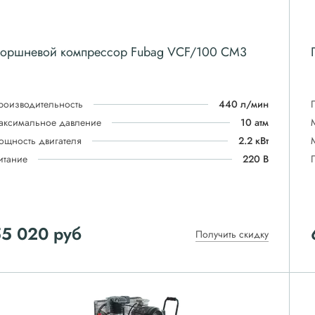
оршневой компрессор Fubag VCF/100 CM3
роизводительность
440 л/мин
аксимальное давление
10 атм
ощность двигателя
2.2 кВт
итание
220 В
55 020
руб
Получить скидку