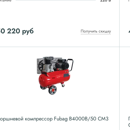
итание
220 В
50 220
руб
Получить скидку
оршневой компрессор Fubag B4000B/50 CM3