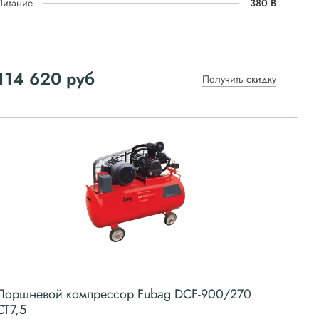
Питание
380 В
114 620
руб
Получить скидку
Поршневой компрессор Fubag DCF-900/270
CT7,5