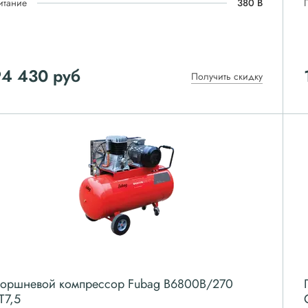
итание
380 В
94 430
руб
Получить скидку
оршневой компрессор Fubag B6800B/270
T7,5