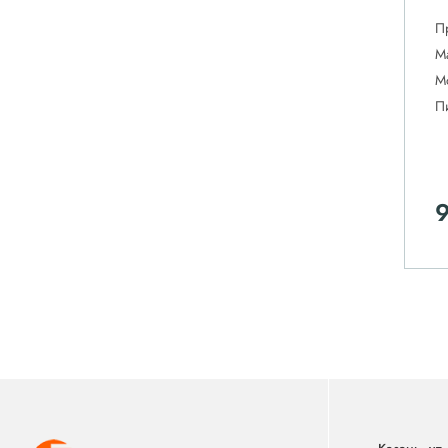
П
М
М
П