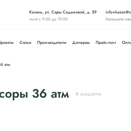
Казань, ул. Сары Садыковой, д. 59
info+kazan@st
пн-пт с 9:00 до 19:00
Напишите на
роекты
Статьи
Производители
Дилерам
Прайс-лист
Опла
6 атм
соры 36 атм
4 модели