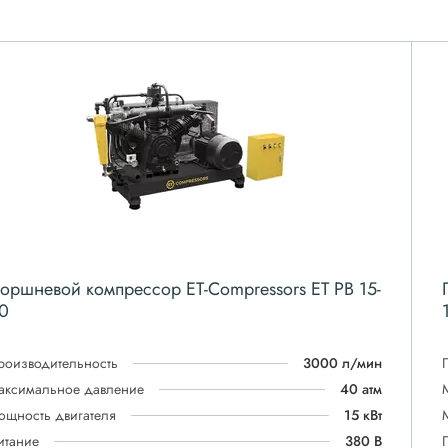
оршневой компрессор ET-Compressors ET PB 15-
0
роизводительность
3000 л/мин
аксимальное давление
40 атм
ощность двигателя
15 кВт
итание
380 В