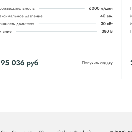
роизводительность
6000 л/мин
аксимальное давление
40 атм
ощность двигателя
30 кВт
итание
380 В
995 036
руб
Получить скидку