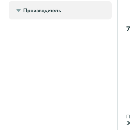
Производитель
Компрессорное оборудование
Компрессоры доп.
Осветительные мачты
Осушители
Ресиверы
Фильтры
П
3