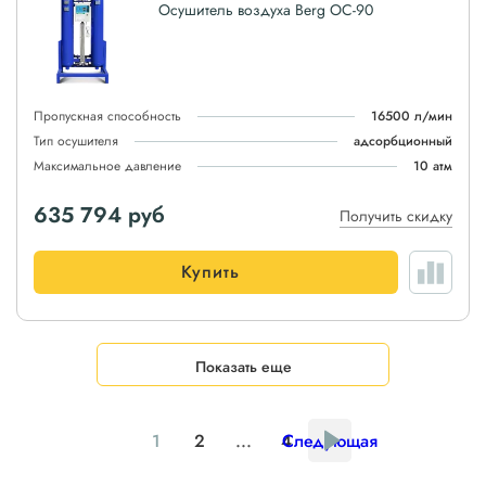
Осушитель воздуха Berg ОС-90
Пропускная способность
16500 л/мин
Тип осушителя
адсорбционный
Максимальное давление
10 атм
635 794
руб
Получить скидку
Купить
Показать еще
1
2
...
4
Следующая